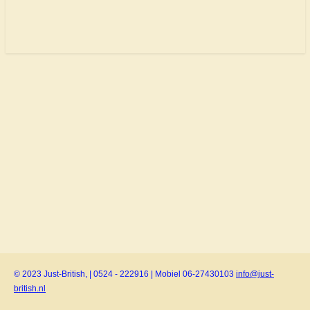
© 2023 Just-British, | 0524 - 222916 | Mobiel 06-27430103
info@just-
british.nl