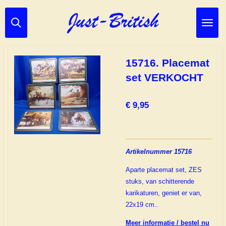
Ga
direct
naar
de
hoofdinhoud
15716. Placemat
set VERKOCHT
€ 9,95
Artikelnummer 15716
Aparte placemat set, ZES
stuks, van schitterende
karikaturen, geniet er van,
22x19 cm..
Meer informatie / bestel nu