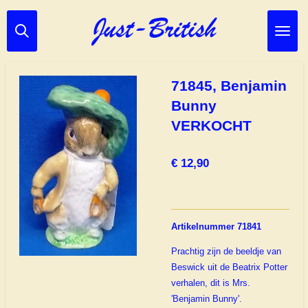
Ga
direct
naar
de
hoofdinhoud
71845, Benjamin
Bunny
VERKOCHT
€ 12,90
Artikelnummer 71841
Prachtig zijn de beeldje van
Beswick uit de Beatrix Potter
verhalen, dit is Mrs.
'Benjamin Bunny'.