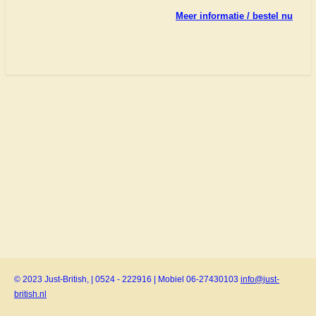
Meer informatie / bestel nu
© 2023 Just-British, | 0524 - 222916 | Mobiel 06-27430103
info@just-
british.nl