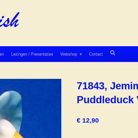
en
Lezingen / Presentaties
Webshop
Contact
71843, Jemi
Puddleduc
€ 12,90