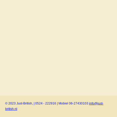
© 2023 Just-British, | 0524 - 222916 | Mobiel 06-27430103
info@just-
british.nl