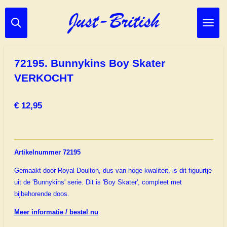
Ga
direct
naar
de
hoofdinhoud
72195. Bunnykins Boy Skater
VERKOCHT
€ 12,95
Artikelnummer 72195
Gemaakt door Royal Doulton, dus van hoge kwaliteit, is dit figuurtje
uit de 'Bunnykins' serie. Dit is 'Boy Skater', compleet met
bijbehorende doos.
Meer informatie / bestel nu