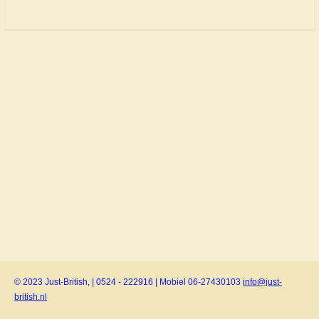
© 2023 Just-British, | 0524 - 222916 | Mobiel 06-27430103
info@just-
british.nl