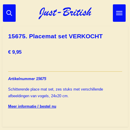
Ga
direct
naar
de
hoofdinhoud
15675. Placemat set VERKOCHT
€ 9,95
Artikelnummer 15675
Schitterende place mat set, zes stuks met verschillende
afbeeldingen van vogels, 24x20 cm.
Meer informatie / bestel nu