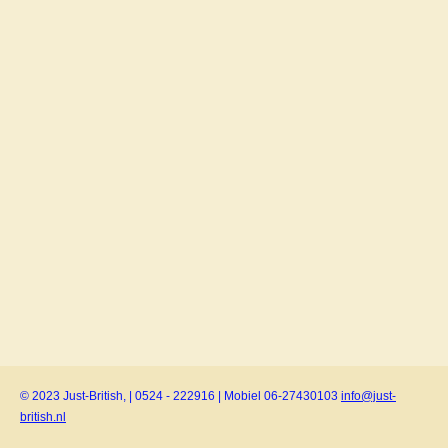
© 2023 Just-British, | 0524 - 222916 | Mobiel 06-27430103
info@just-
british.nl