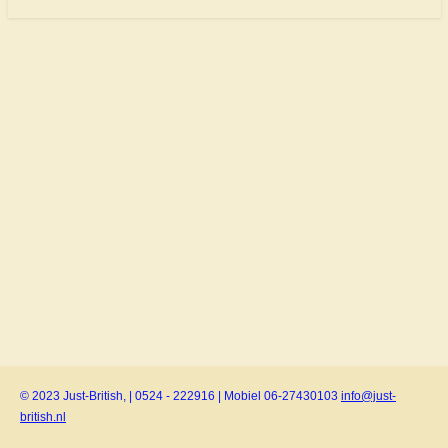
© 2023 Just-British, | 0524 - 222916 | Mobiel 06-27430103
info@just-
british.nl