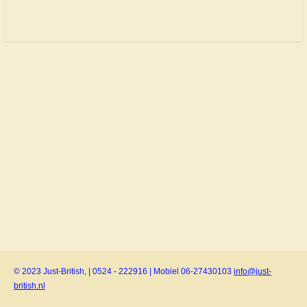
© 2023 Just-British, | 0524 - 222916 | Mobiel 06-27430103
info@just-
british.nl