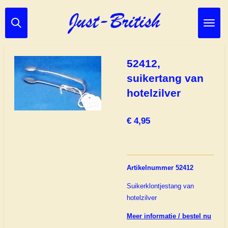
Ga
direct
naar
de
hoofdinhoud
52412,
suikertang van
hotelzilver
€ 4,95
Artikelnummer 52412
Suikerklontjestang van
hotelzilver
Meer informatie / bestel nu