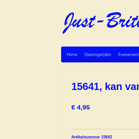
Ga
direct
naar
de
hoofdinhoud
Home
Openingstijden
Evenement
15641, kan v
€ 4,95
Artikelnummer 15641