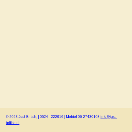
© 2023 Just-British, | 0524 - 222916 | Mobiel 06-27430103
info@just-
british.nl