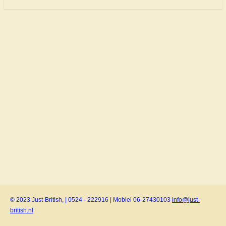
© 2023 Just-British, | 0524 - 222916 | Mobiel 06-27430103
info@just-
british.nl