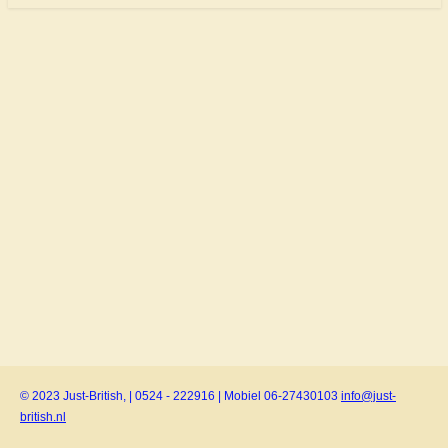
© 2023 Just-British, | 0524 - 222916 | Mobiel 06-27430103
info@just-
british.nl