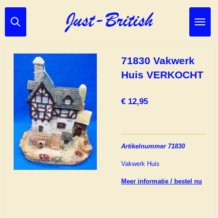
Ga
direct
naar
de
hoofdinhoud
71830 Vakwerk
Huis VERKOCHT
€ 12,95
Artikelnummer 71830
Vakwerk Huis
Meer informatie / bestel nu