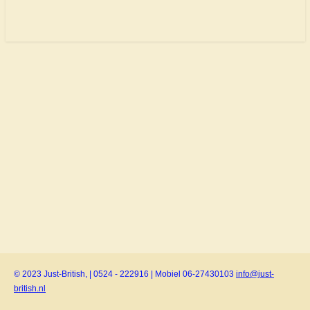
© 2023 Just-British, | 0524 - 222916 | Mobiel 06-27430103
info@just-
british.nl