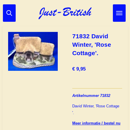
Ga
direct
naar
de
hoofdinhoud
71832 David
Winter, 'Rose
Cottage'.
€ 9,95
Artikelnummer 71832
David Winter, 'Rose Cottage
'.
Meer informatie / bestel nu