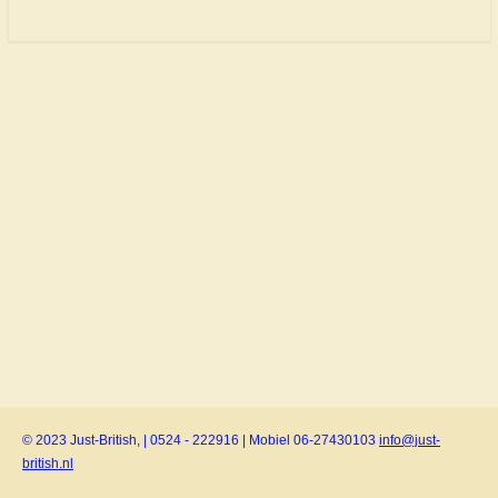
© 2023 Just-British, | 0524 - 222916 | Mobiel 06-27430103
info@just-
british.nl