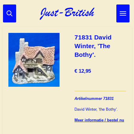
Ga
direct
naar
de
hoofdinhoud
71831 David
Winter, 'The
Bothy'.
€ 12,95
Artikelnummer 71831
David Winter, 'the Bothy'.
Meer informatie / bestel nu