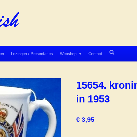
en
Lezingen / Presentaties
Webshop
Contact
15654. kronin
in 1953
€ 3,95