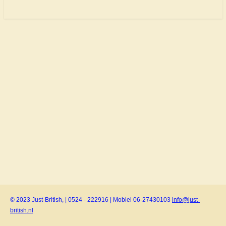
© 2023 Just-British, | 0524 - 222916 | Mobiel 06-27430103
info@just-
british.nl