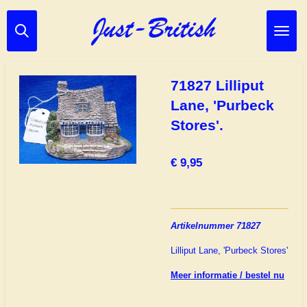
Ga
direct
naar
de
hoofdinhoud
71827 Lilliput
Lane, 'Purbeck
Stores'.
€ 9,95
Artikelnummer 71827
Lilliput Lane, 'Purbeck Stores'
Meer informatie / bestel nu