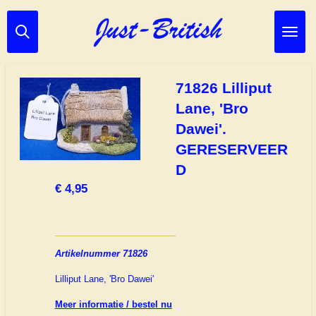
Ga
direct
naar
de
hoofdinhoud
71826 Lilliput
Lane, 'Bro
Dawei'.
GERESERVEER
D
€ 4,95
Artikelnummer 71826
Lilliput Lane, 'Bro Dawei'
Meer informatie / bestel nu