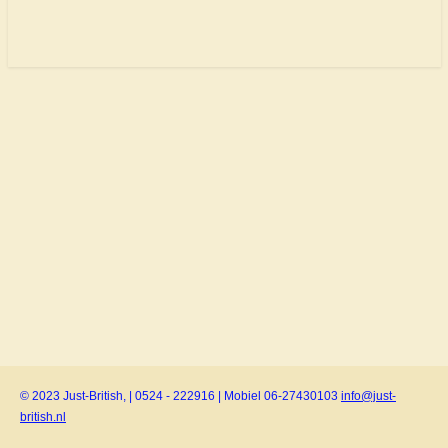
© 2023 Just-British, | 0524 - 222916 | Mobiel 06-27430103
info@just-
british.nl