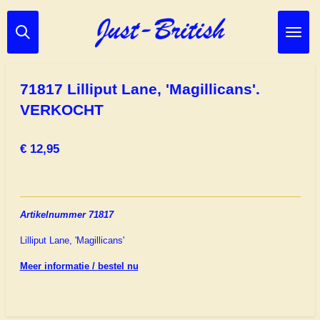
Ga
direct
naar
de
hoofdinhoud
71817 Lilliput Lane, 'Magillicans'.
VERKOCHT
€ 12,95
Artikelnummer 71817
Lilliput Lane, 'Magillicans'
Meer informatie / bestel nu