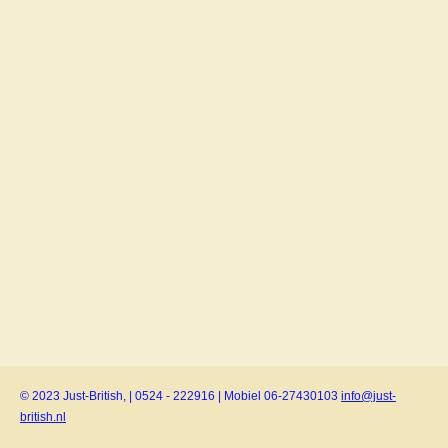
© 2023 Just-British, | 0524 - 222916 | Mobiel 06-27430103
info@just-
british.nl