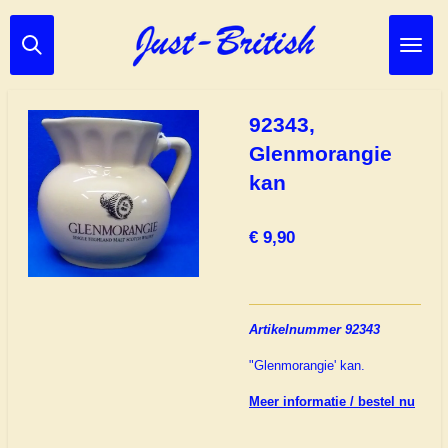
Ga
direct
naar
de
hoofdinhoud
92343,
Glenmorangie
kan
€ 9,90
Artikelnummer 92343
"Glenmorangie' kan.
Meer informatie / bestel nu