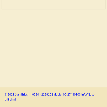
© 2023 Just-British, | 0524 - 222916 | Mobiel 06-27430103
info@just-
british.nl