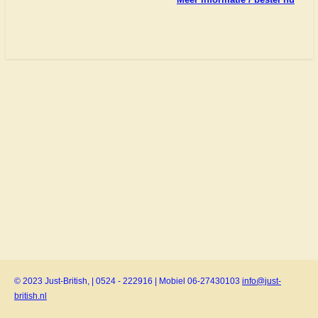
© 2023 Just-British, | 0524 - 222916 | Mobiel 06-27430103
info@just-
british.nl