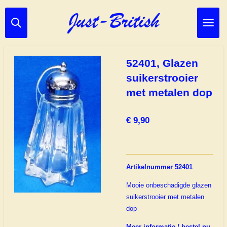
Ga
direct
naar
de
hoofdinhoud
52401, Glazen
suikerstrooier
met metalen dop
€ 9,90
Artikelnummer 52401
Mooie onbeschadigde glazen
suikerstrooier met metalen
dop
Meer informatie / bestel nu