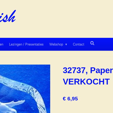
en
Lezingen / Presentaties
Webshop
Contact
32737, Pape
VERKOCHT
€ 6,95