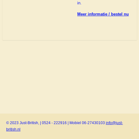
in.
Meer informatie / bestel nu
© 2023 Just-British, | 0524 - 222916 | Mobiel 06-27430103
info@just-
british.nl