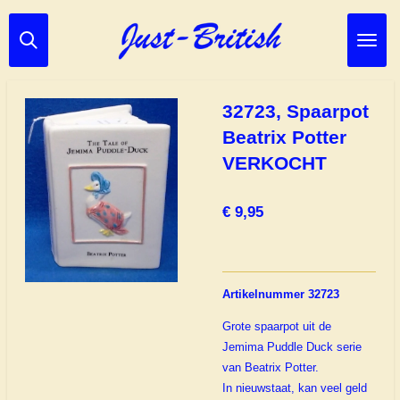
Ga
direct
naar
de
hoofdinhoud
32723, Spaarpot
Beatrix Potter
VERKOCHT
€ 9,95
Artikelnummer 32723
Grote spaarpot uit de
Jemima Puddle Duck serie
van Beatrix Potter.
In nieuwstaat, kan veel geld