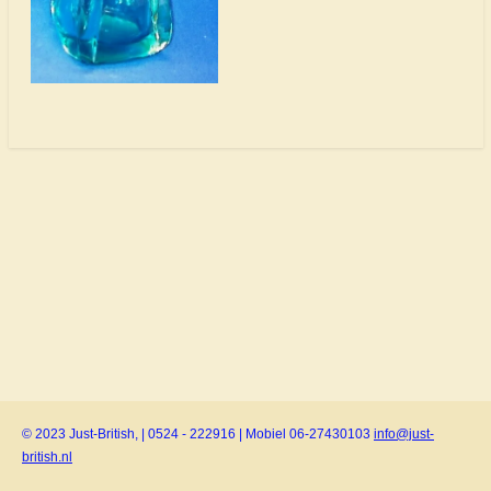
© 2023 Just-British, | 0524 - 222916 | Mobiel 06-27430103
info@just-
british.nl