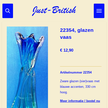
Ga
direct
naar
de
hoofdinhoud
22354, glazen
vaas
€ 12,90
Artikelnummer 22354
Zware glazen (sier)vaas met
blauwe accenten, 330 cm
hoog.
Meer informatie / bestel nu