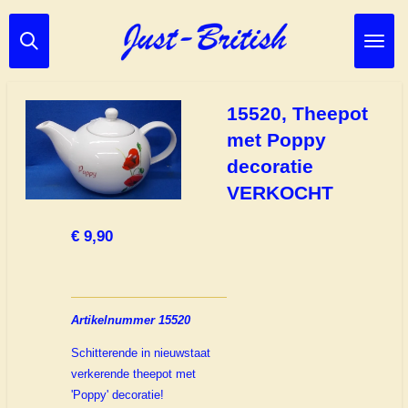
Ga
direct
naar
de
hoofdinhoud
15520, Theepot
met Poppy
decoratie
VERKOCHT
€ 9,90
Artikelnummer 15520
Schitterende in nieuwstaat
verkerende theepot met
'Poppy' decoratie!