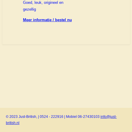
Goed, leuk, origineel en
gezellig
Meer informatie / bestel nu
© 2023 Just-British, | 0524 - 222916 | Mobiel 06-27430103
info@just-
british.nl