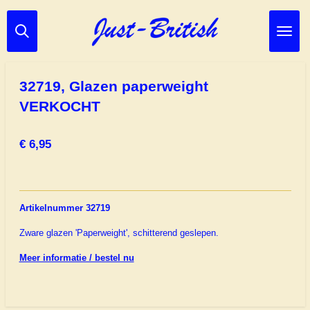
Ga
direct
naar
de
hoofdinhoud
32719, Glazen paperweight
VERKOCHT
€ 6,95
Artikelnummer 32719
Zware glazen 'Paperweight', schitterend geslepen.
Meer informatie / bestel nu