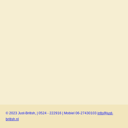
© 2023 Just-British, | 0524 - 222916 | Mobiel 06-27430103
info@just-
british.nl