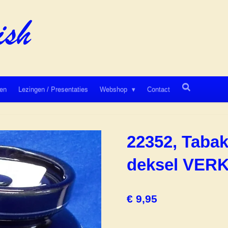
en
Lezingen / Presentaties
Webshop
Contact
22352, Taba
deksel VER
€ 9,95