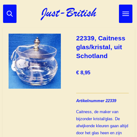
Ga
direct
naar
de
hoofdinhoud
22339, Caitness
glas/kristal, uit
Schotland
€ 8,95
Artikelnummer 22339
Caitness, de maker van
bijzonder kristal/glas. De
afwijkende kleuren gaan altijd
door het glas heen en zijn