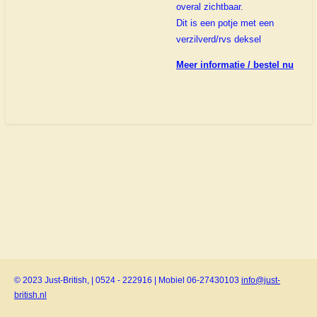
overal zichtbaar.
Dit is een potje met een
verzilverd/rvs deksel
Meer informatie / bestel nu
© 2023 Just-British, | 0524 - 222916 | Mobiel 06-27430103
info@just-
british.nl