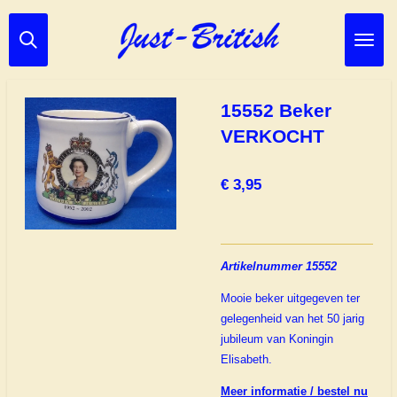
Ga
direct
naar
de
hoofdinhoud
15552 Beker
VERKOCHT
€ 3,95
Artikelnummer 15552
Mooie beker uitgegeven ter
gelegenheid van het 50 jarig
jubileum van Koningin
Elisabeth.
Meer informatie / bestel nu