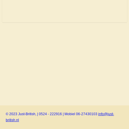
© 2023 Just-British, | 0524 - 222916 | Mobiel 06-27430103
info@just-
british.nl