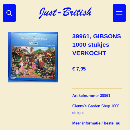
Ga
direct
naar
de
hoofdinhoud
39961, GIBSONS
1000 stukjes
VERKOCHT
€ 7,95
Artikelnummer 39961
Glenny's Garden Shop 1000
stukjes
Meer informatie / bestel nu