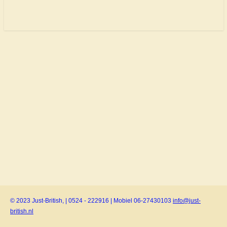
© 2023 Just-British, | 0524 - 222916 | Mobiel 06-27430103
info@just-
british.nl