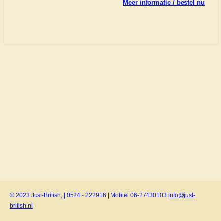
Meer informatie / bestel nu
© 2023 Just-British, | 0524 - 222916 | Mobiel 06-27430103
info@just-
british.nl