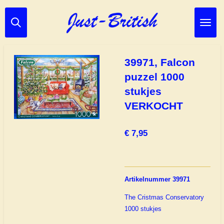
Ga
direct
naar
de
hoofdinhoud
39971, Falcon
puzzel 1000
stukjes
VERKOCHT
€ 7,95
Artikelnummer 39971
The Cristmas Conservatory
1000 stukjes