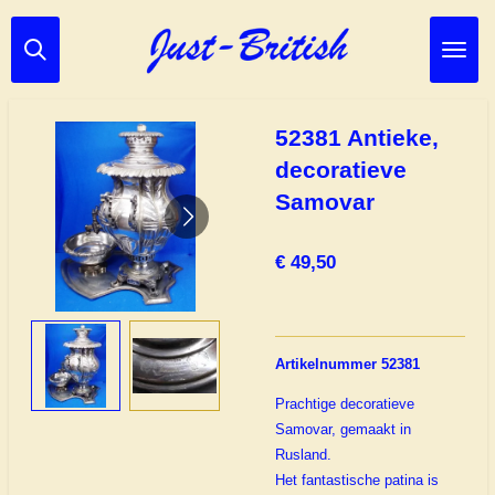
Ga
direct
naar
de
hoofdinhoud
52381 Antieke,
decoratieve
Samovar
€ 49,50
Artikelnummer 52381
Prachtige decoratieve
Samovar, gemaakt in
Rusland.
Het fantastische patina is