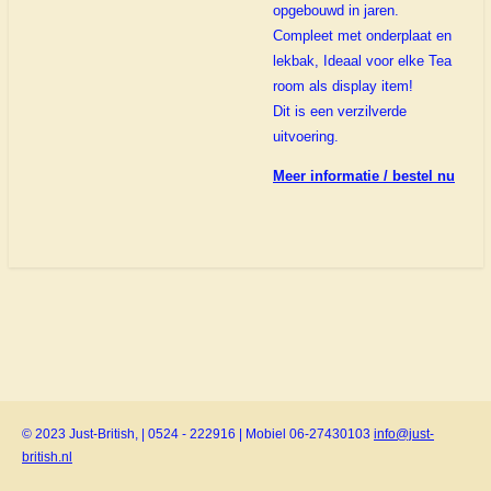
opgebouwd in jaren.
Compleet met onderplaat en
lekbak, Ideaal voor elke Tea
room als display item!
Dit is een verzilverde
uitvoering.
Meer informatie / bestel nu
© 2023 Just-British, | 0524 - 222916 | Mobiel 06-27430103
info@just-
british.nl