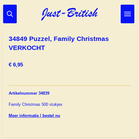
Ga
direct
naar
de
hoofdinhoud
34849 Puzzel, Family Christmas
VERKOCHT
€ 6,95
Artikelnummer 34839
Family Christmas 500 stukjes
Meer informatie / bestel nu