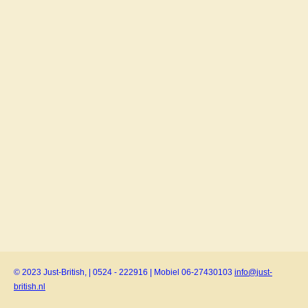
© 2023 Just-British, | 0524 - 222916 | Mobiel 06-27430103
info@just-
british.nl