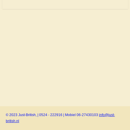
© 2023 Just-British, | 0524 - 222916 | Mobiel 06-27430103
info@just-
british.nl