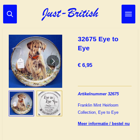
Ga
direct
naar
de
hoofdinhoud
32675 Eye to
Eye
€ 6,95
Artikelnummer 32675
Franklin Mint Heirloom
Collection, Eye to Eye
Meer informatie / bestel nu