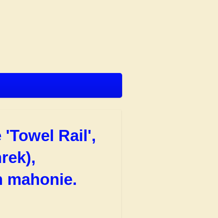
'Towel Rail',
rek),
n mahonie.