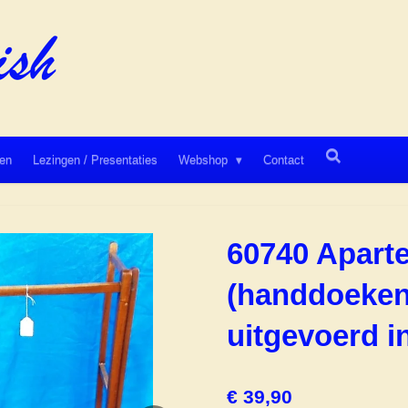
en
Lezingen / Presentaties
Webshop
Contact
60740 Aparte 
(handdoeken
uitgevoerd i
€ 39,90