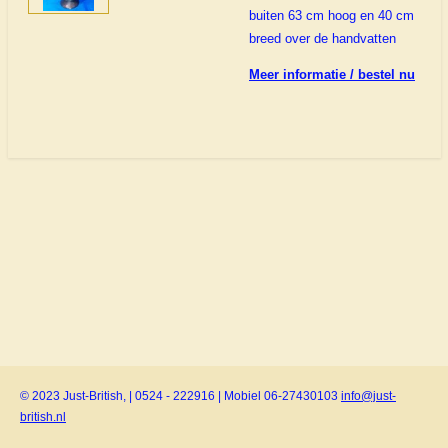
buiten 63 cm hoog en 40 cm
breed over de handvatten
Meer informatie / bestel nu
© 2023 Just-British, | 0524 - 222916 | Mobiel 06-27430103
info@just-
british.nl