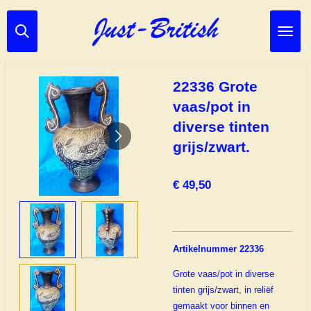
Ga
direct
naar
de
hoofdinhoud
22336 Grote
vaas/pot in
diverse tinten
grijs/zwart.
€ 49,50
Artikelnummer 22336
Grote vaas/pot in diverse
tinten grijs/zwart, in reliëf
gemaakt voor binnen en