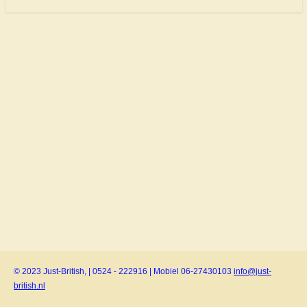
© 2023 Just-British, | 0524 - 222916 | Mobiel 06-27430103
info@just-
british.nl