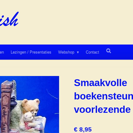
en
Lezingen / Presentaties
Webshop
Contact
Smaakvolle
boekensteun
voorlezende 
€ 8,95