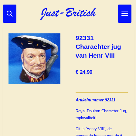
Ga
direct
naar
de
hoofdinhoud
92331
Charachter jug
van Henr VIII
€ 24,90
Artikelnummer 92331
Royal Doulton Character Jug,
topkwaliteit!
Dit is 'Henry VIII', de
beroemde koning met de 6