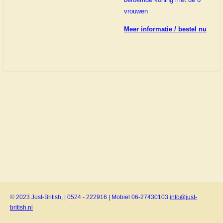
vrouwen
Meer informatie / bestel nu
© 2023 Just-British, | 0524 - 222916 | Mobiel 06-27430103
info@just-
british.nl