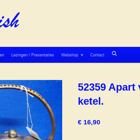
en
Lezingen / Presentaties
Webshop
Contact
52359 Apart 
ketel.
€ 16,90