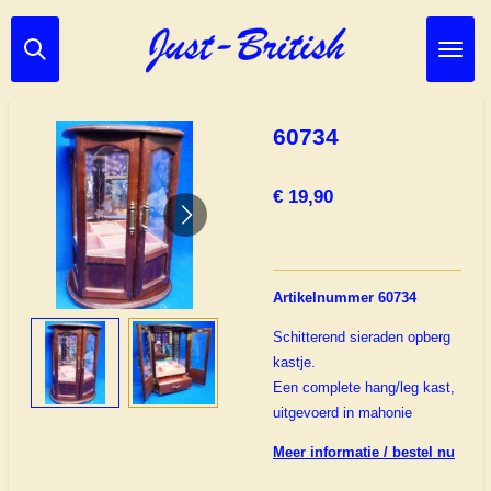
Ga
direct
naar
de
hoofdinhoud
60734
€ 19,90
Artikelnummer 60734
Schitterend sieraden opberg
kastje.
Een complete hang/leg kast,
uitgevoerd in mahonie
Meer informatie / bestel nu