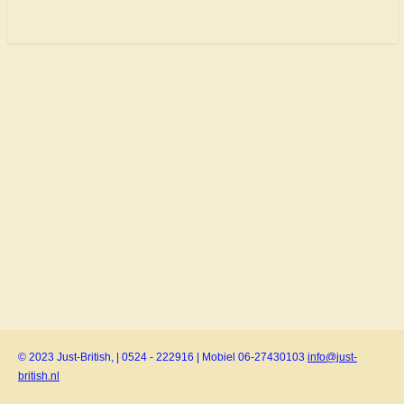
© 2023 Just-British, | 0524 - 222916 | Mobiel 06-27430103
info@just-
british.nl