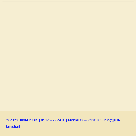
© 2023 Just-British, | 0524 - 222916 | Mobiel 06-27430103
info@just-
british.nl