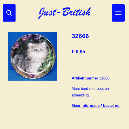
Ga
direct
naar
de
hoofdinhoud
32666
€ 6,95
Artikelnummer 32666
Mooi bord met poezen
afbeelding.
Meer informatie / bestel nu