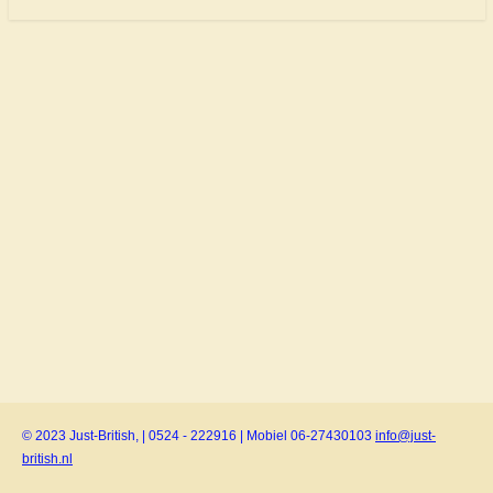
© 2023 Just-British, | 0524 - 222916 | Mobiel 06-27430103
info@just-
british.nl