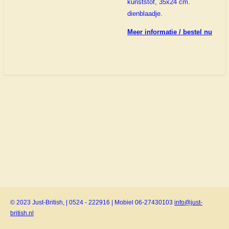
kunststof, 35x24 cm.
dienblaadje.
Meer informatie / bestel nu
© 2023 Just-British, | 0524 - 222916 | Mobiel 06-27430103
info@just-
british.nl