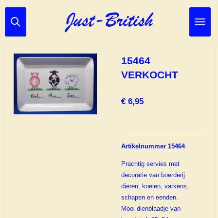
Ga
direct
naar
de
hoofdinhoud
15464
VERKOCHT
€ 6,95
Artikelnummer 15464
Prachtig servies met
decoratie van boerderij
dieren, koeien, varkens,
schapen en eenden.
Mooi dienblaadje van