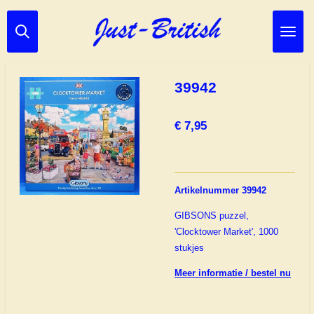
Ga
direct
naar
de
hoofdinhoud
39942
€ 7,95
Artikelnummer 39942
GIBSONS puzzel,
'Clocktower Market', 1000
stukjes
Meer informatie / bestel nu