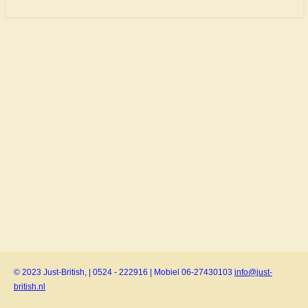
© 2023 Just-British, | 0524 - 222916 | Mobiel 06-27430103
info@just-
british.nl