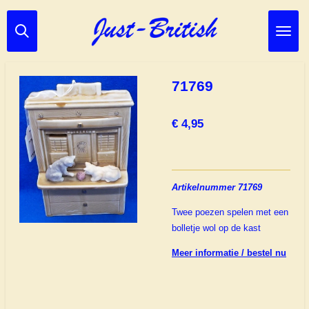
Ga
direct
naar
de
hoofdinhoud
71769
€ 4,95
Artikelnummer 71769
Twee poezen spelen met een
bolletje wol op de kast
Meer informatie / bestel nu