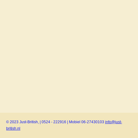
© 2023 Just-British, | 0524 - 222916 | Mobiel 06-27430103
info@just-
british.nl