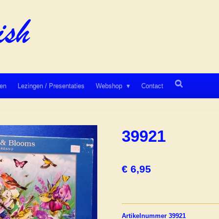
en
Lezingen / Presentaties
Webshop
Contact
39921
€ 6,95
Artikelnummer 39921