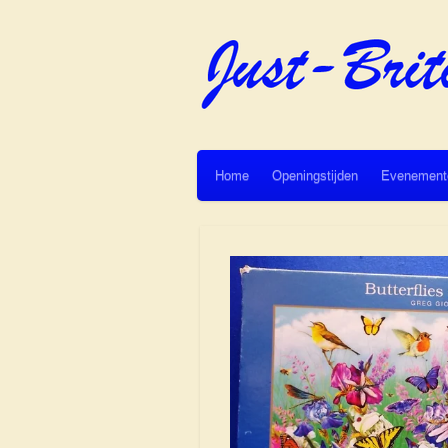
Ga
direct
naar
de
hoofdinhoud
Home
Openingstijden
Evenement