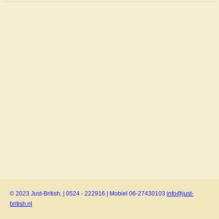
© 2023 Just-British, | 0524 - 222916 | Mobiel 06-27430103
info@just-
british.nl