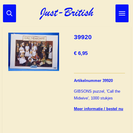
Ga
direct
naar
de
hoofdinhoud
39920
€ 6,95
Artikelnummer 39920
GIBSONS puzzel, 'Call the
Midwive', 1000 stukjes
Meer informatie / bestel nu