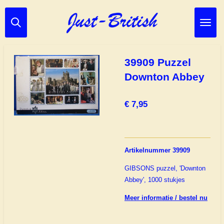
Ga
direct
naar
de
hoofdinhoud
39909 Puzzel
Downton Abbey
€ 7,95
Artikelnummer 39909
GIBSONS puzzel, 'Downton
Abbey', 1000 stukjes
Meer informatie / bestel nu