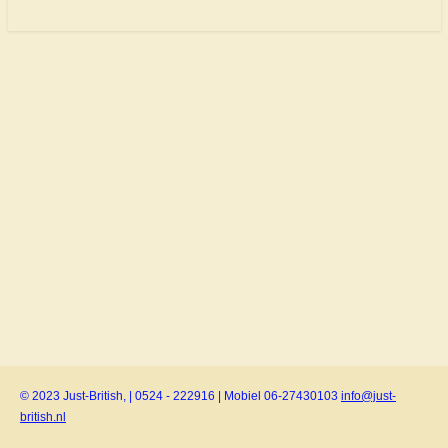
© 2023 Just-British, | 0524 - 222916 | Mobiel 06-27430103
info@just-
british.nl