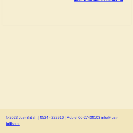
© 2023 Just-British, | 0524 - 222916 | Mobiel 06-27430103
info@just-
british.nl