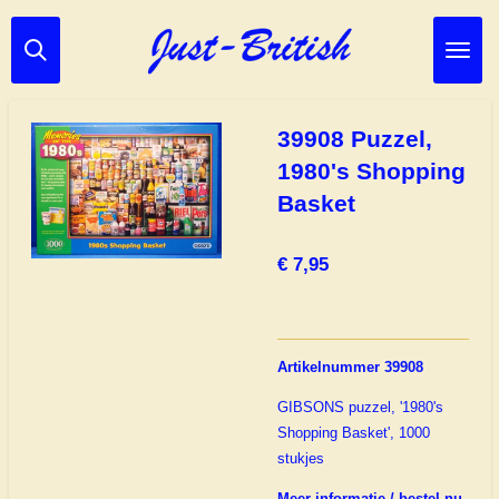
Ga
direct
naar
de
hoofdinhoud
39908 Puzzel,
1980's Shopping
Basket
€ 7,95
Artikelnummer 39908
GIBSONS puzzel, '1980's
Shopping Basket', 1000
stukjes
Meer informatie / bestel nu